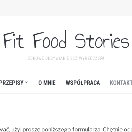
Fit Food Stories
ZDROWE ODŻYWIANIE BEZ WYRZECZEŃ!
PRZEPISY
O MNIE
WSPÓŁPRACA
KONTAK
ować, użyj proszę poniższego formularza. Chętnie o