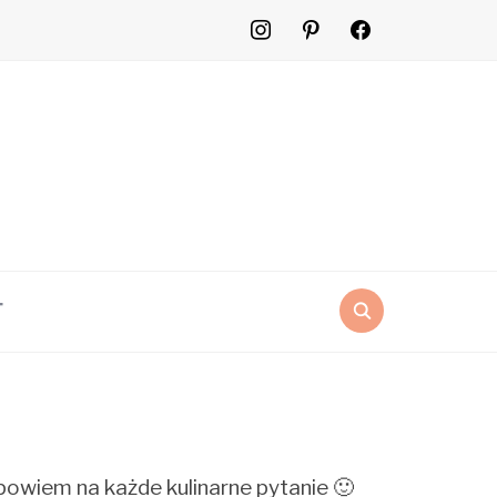
instagram
pinterest
facebook2
T
dpowiem na każde kulinarne pytanie 🙂