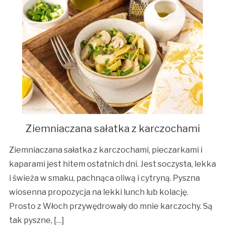
Ziemniaczana sałatka z karczochami
Ziemniaczana sałatka z karczochami, pieczarkami i
kaparami jest hitem ostatnich dni. Jest soczysta, lekka
i świeża w smaku, pachnąca oliwą i cytryną. Pyszna
wiosenna propozycja na lekki lunch lub kolację.
Prosto z Włoch przywędrowały do mnie karczochy. Są
tak pyszne, […]