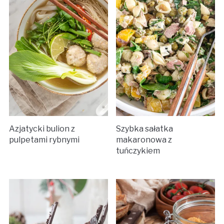
Azjatycki bulion z
Szybka sałatka
pulpetami rybnymi
makaronowa z
tuńczykiem