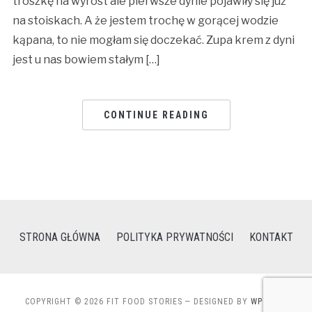
troszkę na wyrost ale pierwsze dynie pojawiły się już
na stoiskach. A że jestem trochę w gorącej wodzie
kąpana, to nie mogłam się doczekać. Zupa krem z dyni
jest u nas bowiem stałym […]
CONTINUE READING
STRONA GŁÓWNA
POLITYKA PRYWATNOŚCI
KONTAKT
COPYRIGHT © 2026 FIT FOOD STORIES
— DESIGNED BY
WPZOOM