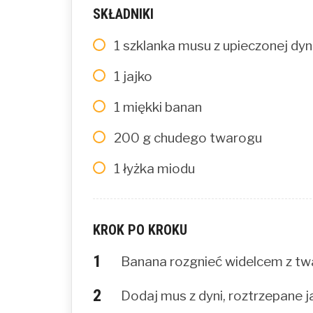
SKŁADNIKI
1 szklanka musu z upieczonej dyn
1 jajko
1 miękki banan
200 g chudego twarogu
1 łyżka miodu
KROK PO KROKU
Banana rozgnieć widelcem z tw
Dodaj mus z dyni, roztrzepane j