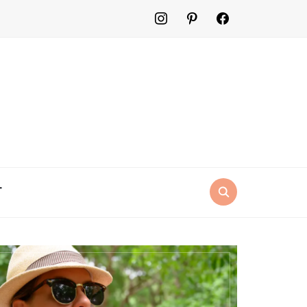
instagram
pinterest
facebook2
T