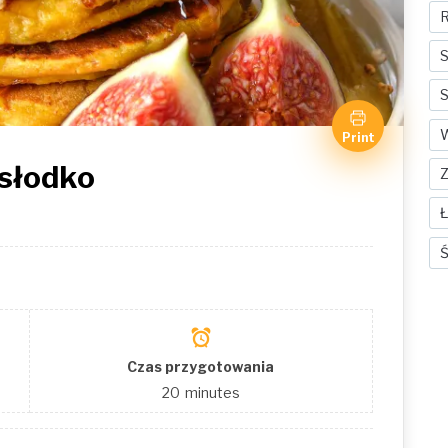
R
S
S
Print
 słodko
Ś
Czas przygotowania
20
minutes