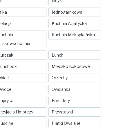
it
Indyk
ajka
Jednogarnkowe
olacja
Kuchnia Azjatycka
uchnia
Kuchnia Meksykańska
liskowschodnia
urczak
Lunch
Lunchbox
Mleczko Kokosowe
biad
Orzechy
Owoce
Owsianka
apryka
Pomidory
rzyjęcia I Imprezy
Przystawki
udding
Płatki Owsiane