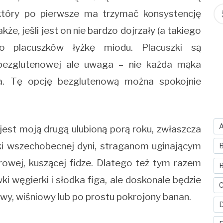
tóry po pierwsze ma trzymać konsystencję
e, jeśli jest on nie bardzo dojrzały (a takiego
o placuszków łyżkę miodu. Placuszki są
bezglutenowej ale uwaga – nie każda mąka
a. Tę opcję bezglutenową można spokojnie
jest moją drugą ulubioną porą roku, zwłaszcza
ęki wszechobecnej dyni, straganom uginającym
B
lorowej, kuszącej fidze. Dlatego też tym razem
B
i węgierki i słodka figa, ale doskonale będzie
C
wy, wiśniowy lub po prostu pokrojony banan.