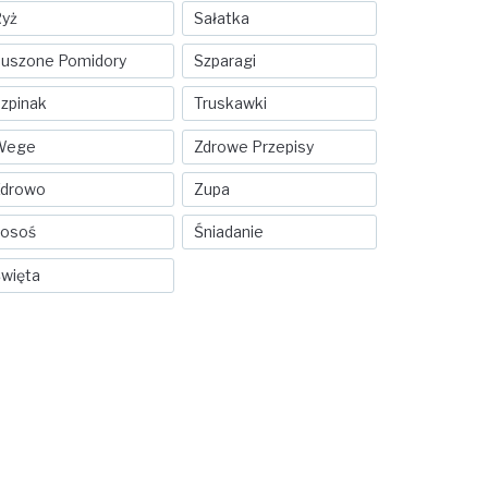
yż
Sałatka
uszone Pomidory
Szparagi
zpinak
Truskawki
Wege
Zdrowe Przepisy
Zdrowo
Zupa
Łosoś
Śniadanie
więta