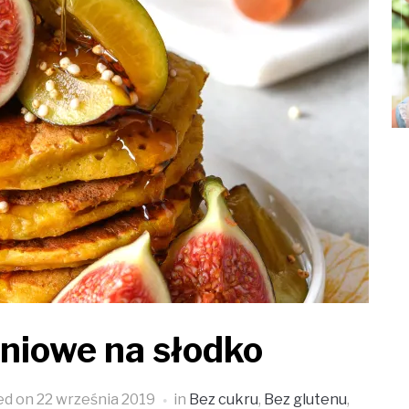
yniowe na słodko
ed on
22 września 2019
in
Bez cukru
,
Bez glutenu
,