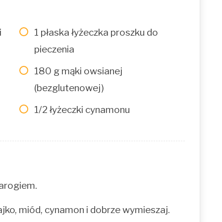
i
1 płaska łyżeczka proszku do
pieczenia
180 g mąki owsianej
(bezglutenowej)
1/2 łyżeczki cynamonu
arogiem.
ajko, miód, cynamon i dobrze wymieszaj.