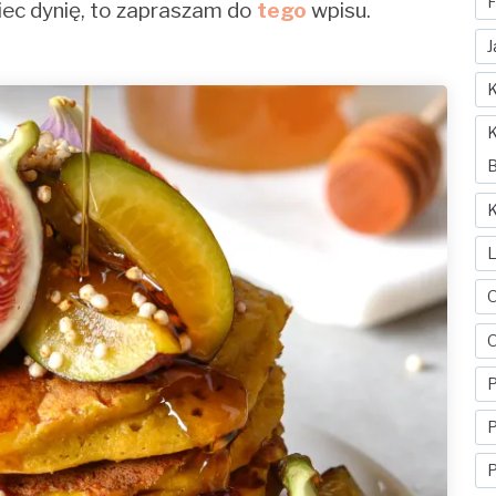
F
piec dynię, to zapraszam do
tego
wpisu.
J
K
K
B
K
O
P
P
P