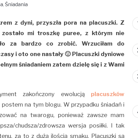
ia
,
Śniadania
rem z dyni, przyszła pora na placuszki. Z
 zostało mi troszkę puree, z którym nie
o za bardzo co zrobić. Wrzuciłam do
zasy i oto one nastały 🙂 Placuszki dyniowe
ielnym śniadaniem zatem dzielę się i z Wami
ryment zakończony ewolucją
placuszków
!) postem na tym blogu. W przypadku śniadań i
bazować na twarogu, ponieważ zawsze mam
epsza/chudsza/zdrowsza wersja posiłki. I tak
tenu, za to z dużą ilością smaku. Placuszki są