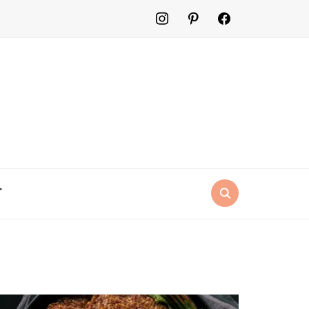
instagram
pinterest
facebook2
T