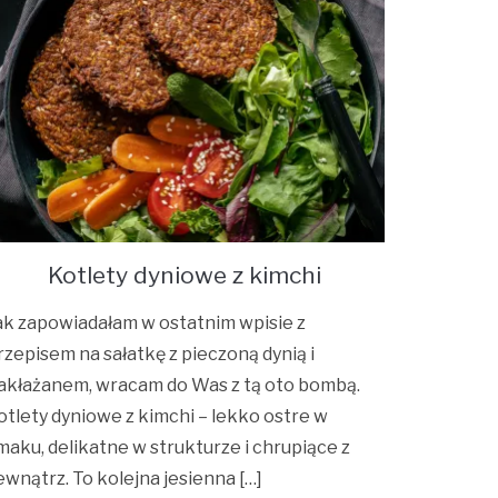
Kotlety dyniowe z kimchi
ak zapowiadałam w ostatnim wpisie z
rzepisem na sałatkę z pieczoną dynią i
akłażanem, wracam do Was z tą oto bombą.
otlety dyniowe z kimchi – lekko ostre w
maku, delikatne w strukturze i chrupiące z
ewnątrz. To kolejna jesienna […]