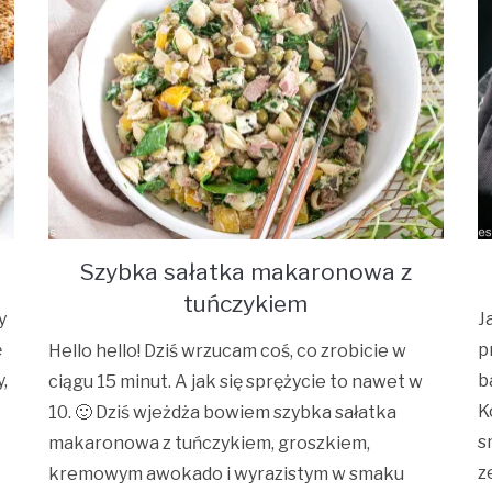
Szybka sałatka makaronowa z
tuńczykiem
y
J
ę
p
Hello hello! Dziś wrzucam coś, co zrobicie w
,
b
ciągu 15 minut. A jak się sprężycie to nawet w
t
K
10. 🙂 Dziś wjeżdża bowiem szybka sałatka
s
makaronowa z tuńczykiem, groszkiem,
z
kremowym awokado i wyrazistym w smaku