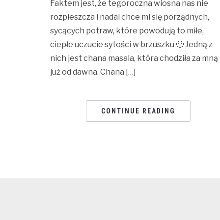
Faktem jest, że tegoroczna wiosna nas nie
rozpieszcza i nadal chce mi się porządnych,
sycących potraw, które powodują to miłe,
ciepłe uczucie sytości w brzuszku 🙂 Jedną z
nich jest chana masala, która chodziła za mną
już od dawna. Chana […]
CONTINUE READING