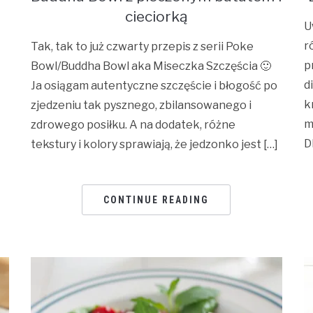
cieciorką
U
r
Tak, tak to już czwarty przepis z serii Poke
p
Bowl/Buddha Bowl aka Miseczka Szczęścia 🙂
d
Ja osiągam autentyczne szczęście i błogość po
k
zjedzeniu tak pysznego, zbilansowanego i
m
zdrowego posiłku. A na dodatek, różne
D
tekstury i kolory sprawiają, że jedzonko jest […]
CONTINUE READING