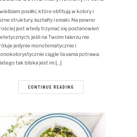
wielbiam posiłki, które obfitują w kolory i
óżne struktury, kształty i smaki. Na pewno
rościej jest wtedy trzymać się postanowień
ietetycznych, jeśli na Twoim talerzu nie
róluje jedynie monotematycznie i
onokolorystycznie ciągle ta sama potrawa.
latego tak bliska jest mi […]
CONTINUE READING