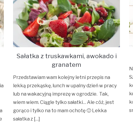
Sałatka z truskawkami, awokado i
granatem
N
S
Przedstawiam wam kolejny letni przepis na
k
ia
lekką przekąskę, lunch w upalny dzień w pracy
k
lub na wakacyjną imprezę w ogrodzie. Tak,
k
wiem wiem. Ciągle tylko sałatki… Ale cóż, jest
s
ja
gorąco i tylko na to mam ochotę 🙂 Lekka
e
sałatka z […]