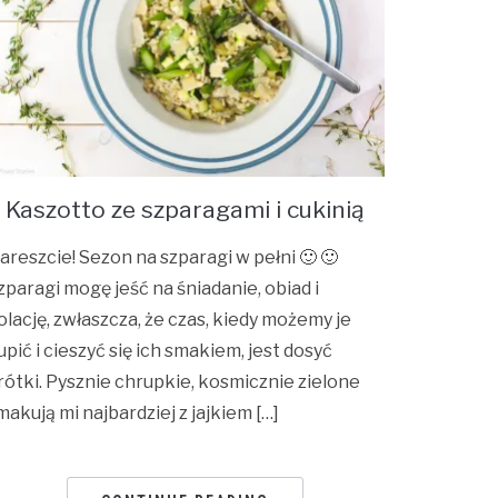
Kaszotto ze szparagami i cukinią
areszcie! Sezon na szparagi w pełni 🙂 🙂
zparagi mogę jeść na śniadanie, obiad i
olację, zwłaszcza, że czas, kiedy możemy je
upić i cieszyć się ich smakiem, jest dosyć
rótki. Pysznie chrupkie, kosmicznie zielone
makują mi najbardziej z jajkiem […]