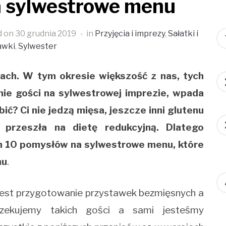
 sylwestrowe menu
d on
30 grudnia 2019
in
Przyjęcia i imprezy
,
Sałatki i
awki
,
Sylwester
tach. W tym okresie większość z nas, tych
ie gości na sylwestrowej imprezie, wpada
ić? Ci nie jedzą mięsa, jeszcze inni glutenu
e przeszła na dietę redukcyjną. Dlatego
m 10 pomysłów na sylwestrowe menu, które
mu
.
 jest przygotowanie przystawek bezmięsnych a
oczekujemy takich gości a sami jesteśmy