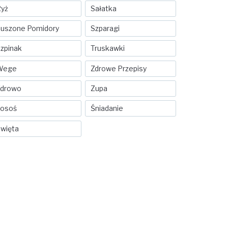
yż
Sałatka
uszone Pomidory
Szparagi
zpinak
Truskawki
Wege
Zdrowe Przepisy
Zdrowo
Zupa
Łosoś
Śniadanie
więta