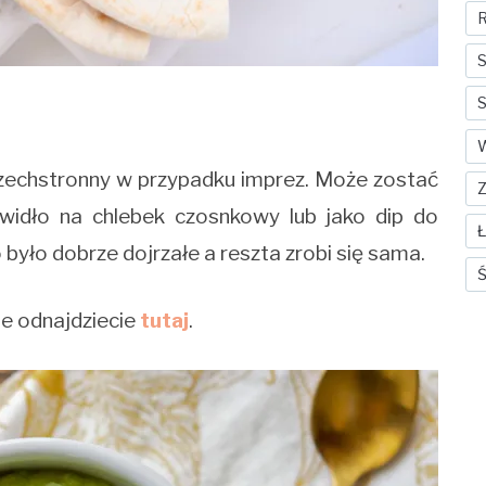
R
S
S
wszechstronny w przypadku imprez. Może zostać
idło na chlebek czosnkowy lub jako dip do
 było dobrze dojrzałe a reszta zrobi się sama.
Ś
le odnajdziecie
tutaj
.