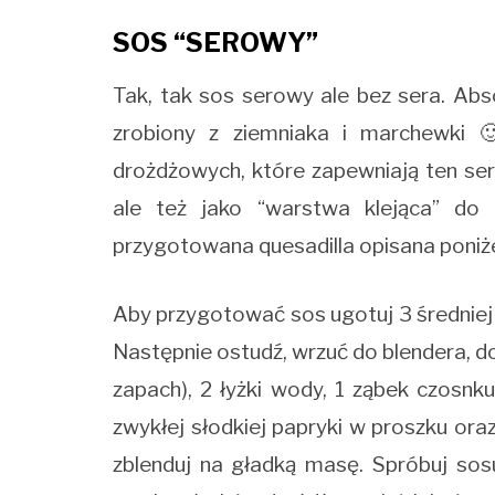
SOS “SEROWY”
Tak, tak sos serowy ale bez sera. Abs
zrobiony z ziemniaka i marchewki 
drożdżowych, które zapewniają ten se
ale też jako “warstwa klejąca” do q
przygotowana quesadilla opisana poniże
Aby przygotować sos ugotuj 3 średniej 
Następnie ostudź, wrzuć do blendera, do
zapach), 2 łyżki wody, 1 ząbek czosnku,
zwykłej słodkiej papryki w proszku or
zblenduj na gładką masę. Spróbuj sos