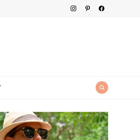
instagram
pinterest
facebook2
T