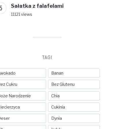
Sałatka z falafelami
11121 views
TAGI
Awokado
Banan
ez Cukru
Bez Glutenu
oże Narodzenie
Chia
iecierzyca
Cukinia
Deser
Dynia