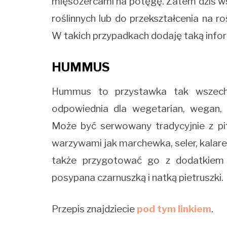
mięsożercami na potęgę. Zatem dziś ws
roślinnych lub do przekształcenia na r
W takich przypadkach dodaję taką infor
HUMMUS
Hummus to przystawka tak wszechs
odpowiednia dla wegetarian, wegan, 
Może być serwowany tradycyjnie z pit
warzywami jak marchewka, seler, kalare
także przygotować go z dodatkiem 
posypana czarnuszką i natką pietruszki.
Przepis znajdziecie
pod tym linkiem
.