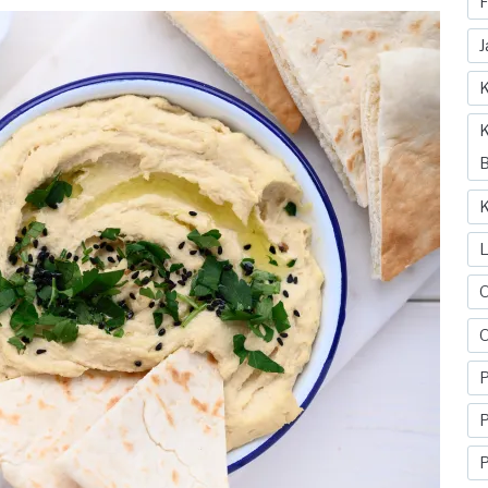
F
J
K
K
B
K
O
P
P
P