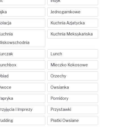
it
Indyk
ajka
Jednogarnkowe
olacja
Kuchnia Azjatycka
uchnia
Kuchnia Meksykańska
liskowschodnia
urczak
Lunch
Lunchbox
Mleczko Kokosowe
biad
Orzechy
Owoce
Owsianka
apryka
Pomidory
rzyjęcia I Imprezy
Przystawki
udding
Płatki Owsiane