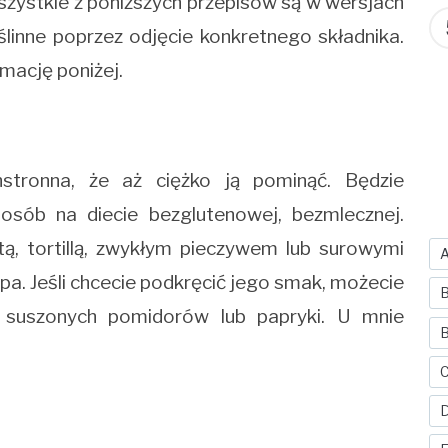
zystkie z poniższych przepisów są w wersjach
oślinne poprzez odjęcie konkretnego składnika.
mację poniżej.
tronna, że aż ciężko ją pominąć. Będzie
osób na diecie bezglutenowej, bezmlecznej.
ą, tortillą, zwykłym pieczywem lub surowymi
pa. Jeśli chcecie podkręcić jego smak, możecie
B
suszonych pomidorów lub papryki. U mnie
B
C