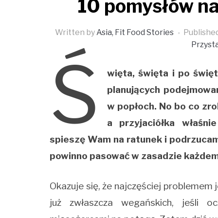
10 pomysłów na
Written by
Asia, Fit Food Stories
Publishe
Przyst
Ś
więta, święta i po świę
planujących podejmowan
w popłoch. No bo co zrob
a przyjaciółka właśni
spieszę Wam na ratunek i podrzuca
powinno pasować w zasadzie każde
Okazuje się, że najczęściej problemem
już zwłaszcza wegańskich, jeśli 