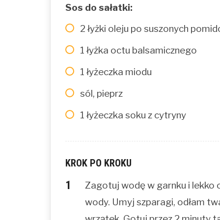
Sos do sałatki:
2 łyżki oleju po suszonych pomi
1 łyżka octu balsamicznego
1 łyżeczka miodu
sól, pieprz
1 łyżeczka soku z cytryny
KROK PO KROKU
Zagotuj wodę w garnku i lekko os
wody. Umyj szparagi, odłam tw
wrzątek. Gotuj przez 2 minuty t