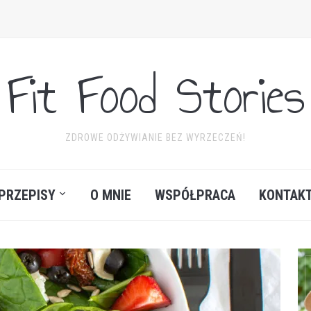
Fit Food Stories
ZDROWE ODŻYWIANIE BEZ WYRZECZEŃ!
PRZEPISY
O MNIE
WSPÓŁPRACA
KONTAK