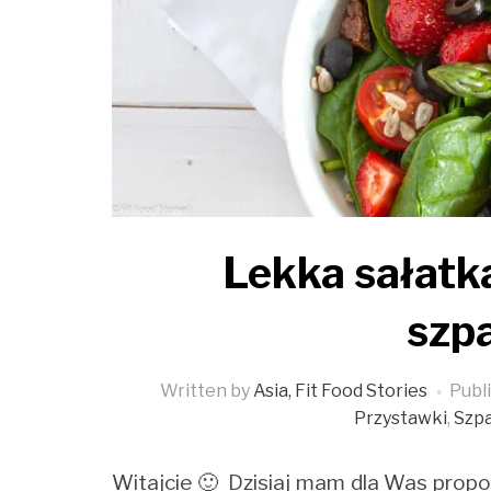
Lekka sałatk
szp
Written by
Asia, Fit Food Stories
Publ
Przystawki
,
Szpa
Witajcie 🙂 Dzisiaj mam dla Was prop