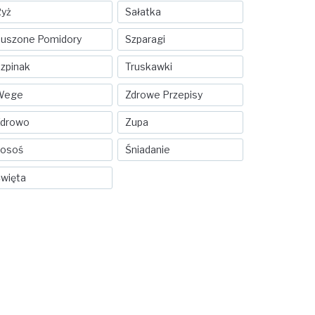
yż
Sałatka
uszone Pomidory
Szparagi
zpinak
Truskawki
Wege
Zdrowe Przepisy
Zdrowo
Zupa
Łosoś
Śniadanie
więta