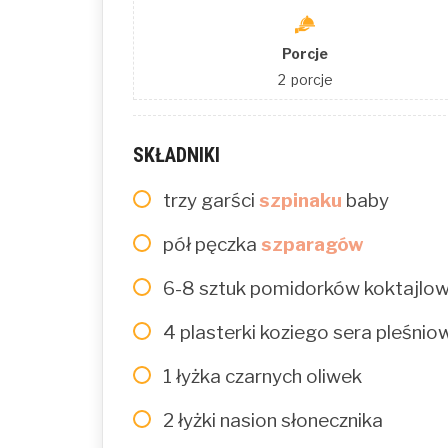
Porcje
2
porcje
SKŁADNIKI
trzy garści
szpinaku
baby
pół pęczka
szparagów
6-8 sztuk pomidorków koktajlo
4 plasterki koziego sera pleśnio
1 łyżka czarnych oliwek
2 łyżki nasion słonecznika