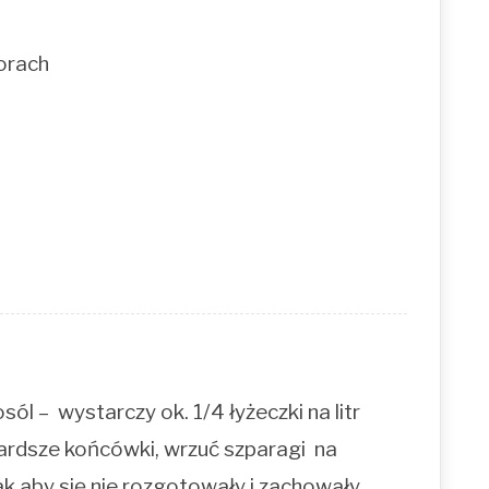
dorach
ól – wystarczy ok. 1/4 łyżeczki na litr
ardsze końcówki, wrzuć szparagi na
ak aby się nie rozgotowały i zachowały