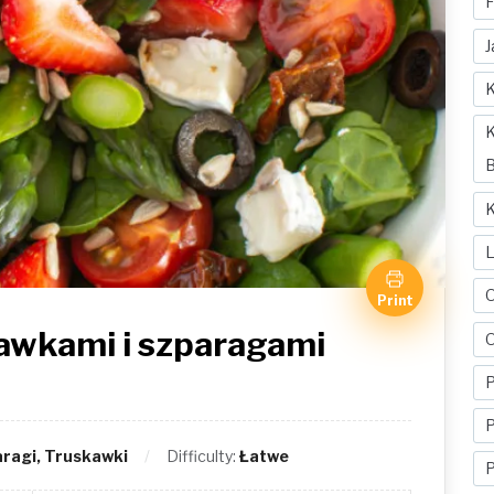
F
J
K
K
B
K
O
Print
kawkami i szparagami
P
P
aragi, Truskawki
Difficulty:
Łatwe
P