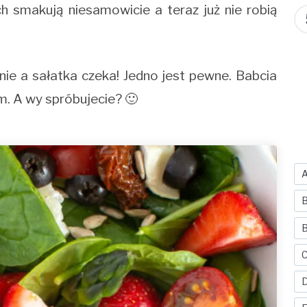
h smakują niesamowicie a teraz już nie robią
lnie a sałatka czeka! Jedno jest pewne. Babcia
m. A wy spróbujecie? 🙂
B
B
C