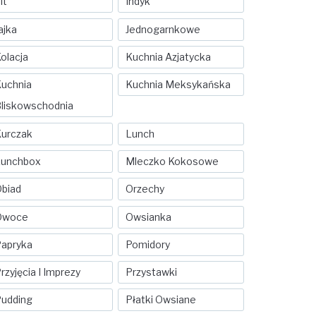
it
Indyk
ajka
Jednogarnkowe
olacja
Kuchnia Azjatycka
uchnia
Kuchnia Meksykańska
liskowschodnia
urczak
Lunch
Lunchbox
Mleczko Kokosowe
biad
Orzechy
Owoce
Owsianka
apryka
Pomidory
rzyjęcia I Imprezy
Przystawki
udding
Płatki Owsiane