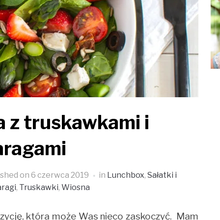
a z truskawkami i
aragami
ished on
6 czerwca 2019
in
Lunchbox
,
Sałatki i
ragi
,
Truskawki
,
Wiosna
ozycję, która może Was nieco zaskoczyć. Mam