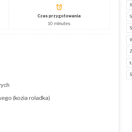
R
Czas przygotowania
S
10
minutes
S
Ś
wych
wego (kozia roladka)