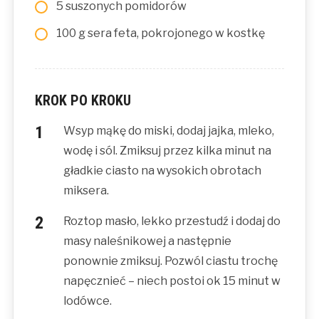
5 suszonych pomidorów
100 g sera feta, pokrojonego w kostkę
KROK PO KROKU
Wsyp mąkę do miski, dodaj jajka, mleko,
wodę i sól. Zmiksuj przez kilka minut na
gładkie ciasto na wysokich obrotach
miksera.
Roztop masło, lekko przestudź i dodaj do
masy naleśnikowej a następnie
ponownie zmiksuj. Pozwól ciastu trochę
napęcznieć – niech postoi ok 15 minut w
lodówce.