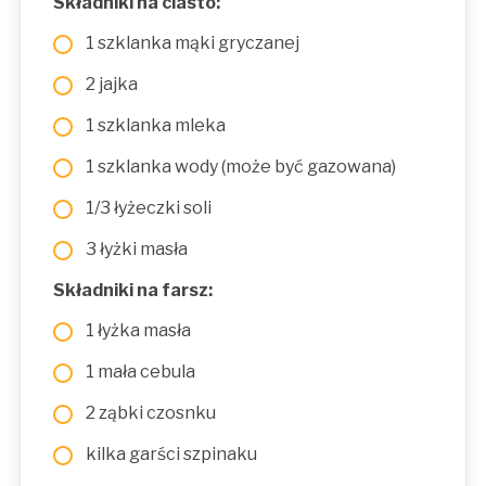
Składniki na ciasto:
1 szklanka mąki gryczanej
2 jajka
1 szklanka mleka
1 szklanka wody (może być gazowana)
1/3 łyżeczki soli
3 łyżki masła
Składniki na farsz:
1 łyżka masła
1 mała cebula
2 ząbki czosnku
kilka garści szpinaku