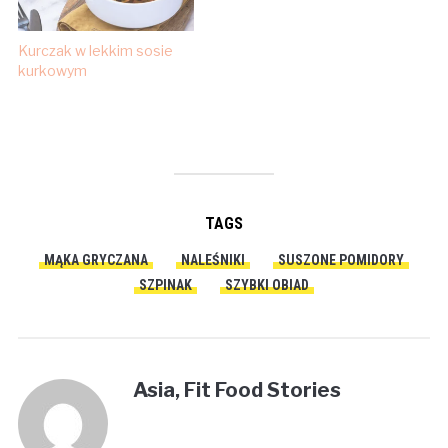
Kurczak w lekkim sosie
kurkowym
TAGS
MĄKA GRYCZANA
NALEŚNIKI
SUSZONE POMIDORY
SZPINAK
SZYBKI OBIAD
Asia, Fit Food Stories