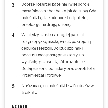
Dobrze rozgrzej patelnię i wlej porcję
masy (niecała chochelka jak do zupy). Gdy
naleśnik będzie odchodził od patelni,
przełóż go na drugą stronę.
W między czasie na drugiej patelni
rozgrzej łyżkę masła, wrzuć pokrojoną
cebulkę i zeszklij. Dorzuć szpinak i
podduś. Dodaj następnie starty lub
wyciśnięty czosnek, sól oraz pieprz.
Dodaj suszone pomidory oraz serek feta.
Przemieszaj i gotowe!
Nałóż masę na naleśniki i zwiń lub złóż w
trójkąty.
NOTATKI