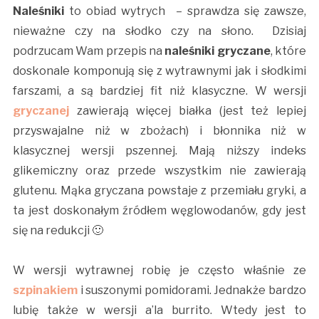
Naleśniki
to obiad wytrych – sprawdza się zawsze,
nieważne czy na słodko czy na słono. Dzisiaj
podrzucam Wam przepis na
naleśniki gryczane
, które
doskonale komponują się z wytrawnymi jak i słodkimi
farszami, a są bardziej fit niż klasyczne. W wersji
gryczanej
zawierają więcej białka (jest też lepiej
przyswajalne niż w zbożach) i błonnika niż w
klasycznej wersji pszennej. Mają niższy indeks
glikemiczny oraz przede wszystkim nie zawierają
glutenu. Mąka gryczana powstaje z przemiału gryki, a
ta jest doskonałym źródłem węglowodanów, gdy jest
się na redukcji 🙂
W wersji wytrawnej robię je często właśnie ze
szpinakiem
i suszonymi pomidorami. Jednakże bardzo
lubię także w wersji a’la burrito. Wtedy jest to