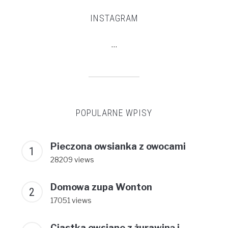
INSTAGRAM
…
POPULARNE WPISY
Pieczona owsianka z owocami
28209 views
Domowa zupa Wonton
17051 views
Ciastka owsiane z żurawiną i