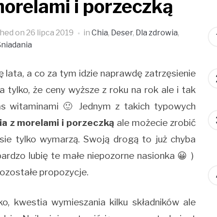
morelami i porzeczką
shed on
26 lipca 2019
in
Chia
,
Deser
,
Dla zdrowia
,
Śniadania
 lata, a co za tym idzie naprawdę zatrzęsienie
tylko, że ceny wyższe z roku na rok ale i tak
pas witaminami 🙂 Jednym z takich typowych
ia z morelami i porzeczką
ale możecie zrobić
ie tylko wymarzą. Swoją drogą to już chyba
 bardzo lubię te małe niepozorne nasionka 😀 )
ozostałe propozycje.
ko, kwestia wymieszania kilku składników ale