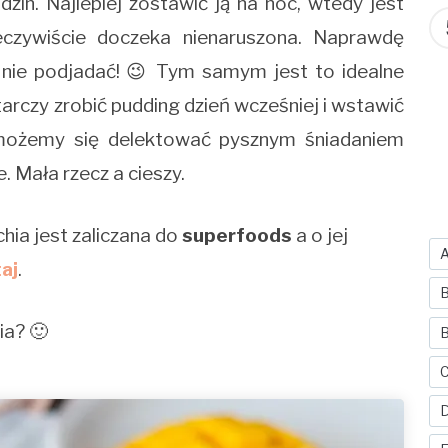
in. Najlepiej zostawić ją na noc, wtedy jest
czywiście doczeka nienaruszona. Naprawdę
 nie podjadać! 😉 Tym samym jest to idealne
arczy zrobić pudding dzień wcześniej i wstawić
 możemy się delektować pysznym śniadaniem
. Mała rzecz a cieszy.
ia jest zaliczana do
superfoods
a o jej
aj
.
B
ia? 🙂
B
C