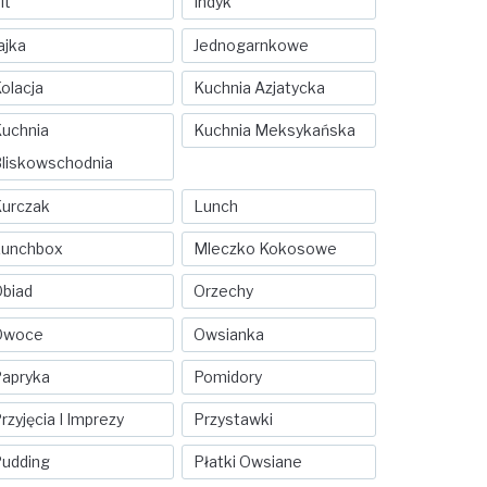
it
Indyk
ajka
Jednogarnkowe
olacja
Kuchnia Azjatycka
uchnia
Kuchnia Meksykańska
liskowschodnia
urczak
Lunch
Lunchbox
Mleczko Kokosowe
biad
Orzechy
Owoce
Owsianka
apryka
Pomidory
rzyjęcia I Imprezy
Przystawki
udding
Płatki Owsiane