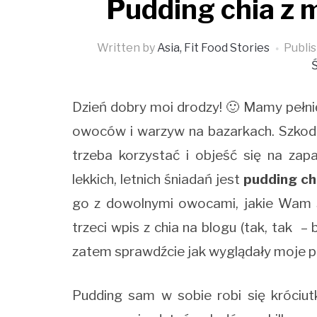
Pudding chia z 
Written by
Asia, Fit Food Stories
Publi
Dzień dobry moi drodzy! 🙂 Mamy pełnię
owoców i warzyw na bazarkach. Szkoda 
trzeba korzystać i objeść się na za
lekkich, letnich śniadań jest
pudding ch
go z dowolnymi owocami, jakie Wam s
trzeci wpis z chia na blogu (tak, tak –
zatem sprawdźcie jak wyglądały moje p
Pudding sam w sobie robi się króciut