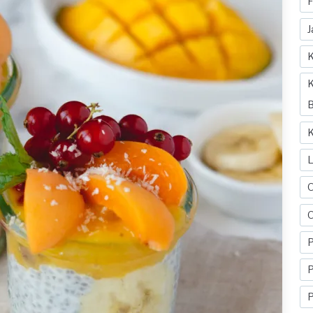
F
J
K
K
B
K
O
P
P
P