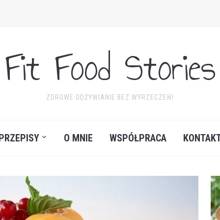
Fit Food Stories
ZDROWE ODŻYWIANIE BEZ WYRZECZEŃ!
PRZEPISY
O MNIE
WSPÓŁPRACA
KONTAK