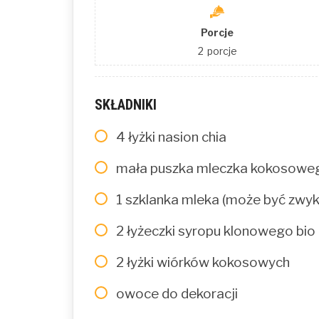
Porcje
2
porcje
SKŁADNIKI
4 łyżki nasion chia
mała puszka mleczka kokosoweg
1 szklanka mleka (może być zwykł
2 łyżeczki syropu klonowego bio
2 łyżki wiórków kokosowych
owoce do dekoracji