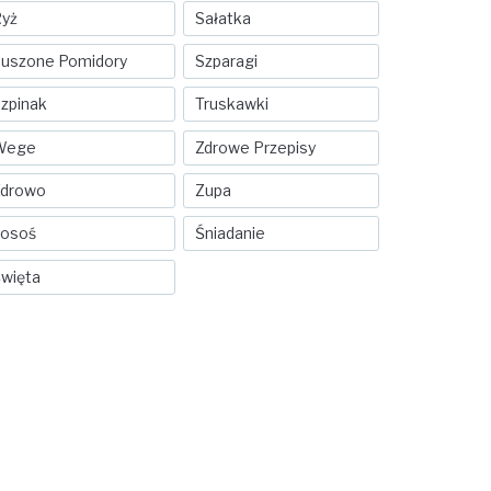
yż
Sałatka
uszone Pomidory
Szparagi
zpinak
Truskawki
Wege
Zdrowe Przepisy
Zdrowo
Zupa
Łosoś
Śniadanie
więta