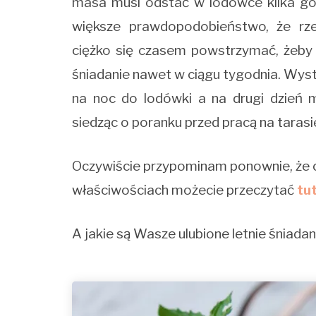
masa musi odstać w lodówce kilka godz
większe prawdopodobieństwo, że rze
ciężko się czasem powstrzymać, żeby
śniadanie nawet w ciągu tygodnia. Wyst
na noc do lodówki a na drugi dzień
siedząc o poranku przed pracą na tarasie
Oczywiście przypominam ponownie, że ch
właściwościach możecie przeczytać
tut
A jakie są Wasze ulubione letnie śniadan