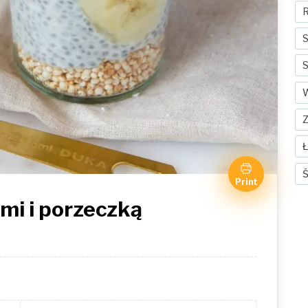
R
S
S
Ś
Print
mi i porzeczką