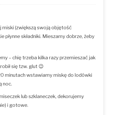
 miski (zwiększą swoją objętość
ie płynne składniki. Mieszamy dobrze, żeby
y – chię trzeba kilka razy przemieszać jak
robił się tzw. glut 😉
o 20 minutach wstawiamy miskę do lodówki
ą noc.
miseczek lub szklaneczek, dekorujemy
ie) i gotowe.