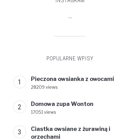
INSTAGRAM
…
POPULARNE WPISY
Pieczona owsianka z owocami
28209 views
Domowa zupa Wonton
17051 views
Ciastka owsiane z żurawiną i
orzechami