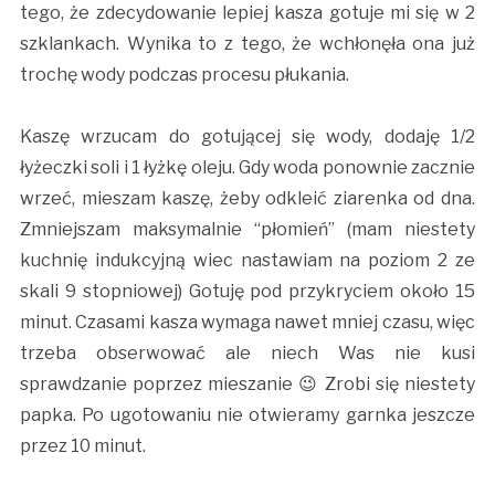
tego, że zdecydowanie lepiej kasza gotuje mi się w 2
szklankach. Wynika to z tego, że wchłonęła ona już
trochę wody podczas procesu płukania.
Kaszę wrzucam do gotującej się wody, dodaję 1/2
łyżeczki soli i 1 łyżkę oleju. Gdy woda ponownie zacznie
wrzeć, mieszam kaszę, żeby odkleić ziarenka od dna.
Zmniejszam maksymalnie “płomień” (mam niestety
kuchnię indukcyjną wiec nastawiam na poziom 2 ze
skali 9 stopniowej) Gotuję pod przykryciem około 15
minut. Czasami kasza wymaga nawet mniej czasu, więc
trzeba obserwować ale niech Was nie kusi
sprawdzanie poprzez mieszanie 😉 Zrobi się niestety
papka. Po ugotowaniu nie otwieramy garnka jeszcze
przez 10 minut.