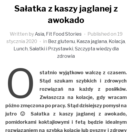
Sałatka z kaszy jaglanej z
awokado
Written by
Asia, Fit Food Stories
Published on
19
stycznia 2020
in
Bez glutenu
,
Kasza jaglana
,
Kolacja
,
Lunch
,
Sałatki i Przystawki
,
Szczypta wiedzy dla
zdrowia
O
statnio wyjątkowo walczę z czasem.
Stąd szukam szybkich i zdrowych
rozwiązań na każdy z posiłków.
Zwłaszcza na kolacje, gdy wracam
późno zmęczona po pracy. Stąd dzisiejszy pomysł na
jutro 🙂 Sałatka z kaszy jaglanej z awokado,
pomidorkami koktajlowymi i fetą będzie idealnym
rozwiązaniem na szybką kolację lub pyszny i zdrowy