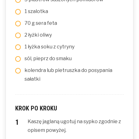
1 szalotka
70 g sera feta
2 łyżki oliwy
1 łyżka soku z cytryny
sól, pieprz do smaku
kolendra lub pietruszka do posypania
sałatki
KROK PO KROKU
Kaszę jaglaną ugotuj na sypko zgodnie z
opisem powyżej.