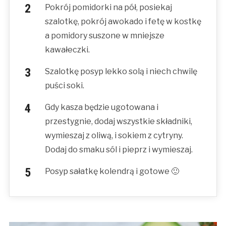
Pokrój pomidorki na pół, posiekaj
szalotkę, pokrój awokado i fetę w kostkę
a pomidory suszone w mniejsze
kawałeczki.
Szalotkę posyp lekko solą i niech chwilę
puści soki.
Gdy kasza będzie ugotowana i
przestygnie, dodaj wszystkie składniki,
wymieszaj z oliwą, i sokiem z cytryny.
Dodaj do smaku sól i pieprz i wymieszaj.
Posyp sałatkę kolendrą i gotowe 🙂