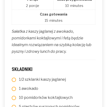
2
porcje
10
minutes
Czas gotowania
15
minutes
Sałatka z kaszy jaglanej z awokado,
pomidorkami koktajlowymi i fetą będzie
idealnym rozwiązaniem na szybką kolację lub
pyszny i zdrowy lunch do pracy.
SKŁADNIKI
1/2 szklanki kaszy jaglanej
1 awokado
10 pomidorków koktajlowych
5 plastrów suszonych pomidorów